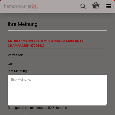
Ihre Meinung
ARTIKEL: MARVELIS HEMD LANGARM MODERN FIT -
CHAMPAGNE- 47006420
Verfasser:
Gast
Ihre Meinung:
Bitte geben sie mindestens 50 Zeichen ein.