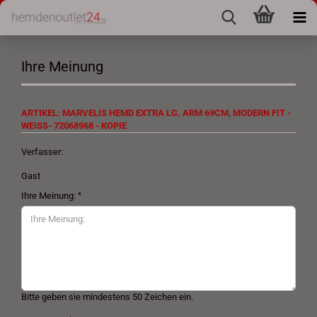
Ihre Meinung
ARTIKEL: MARVELIS HEMD EXTRA LG. ARM 69CM, MODERN FIT -
WEISS- 72068968 - KOPIE
Verfasser:
Gast
Ihre Meinung:
Bitte geben sie mindestens 50 Zeichen ein.