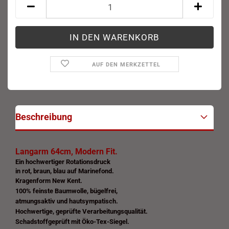
AUF DEN MERKZETTEL
Beschreibung
Langarm 64cm, Modern Fit.
Ein hochwertiger Rotationsdruck
in rot, braun, blau auf Marinefond.
Kragenform New Kent.
100% feinste Baumwolle, bügelfrei,
atmungsaktiv und hautsympatisch.
Hochwertige, geprüfte Verarbeitungsqualität.
Schadstoffgeprüft mit Öko-Tex-Siegel.