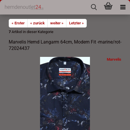
« Erster
« zurück
weiter »
Letzter »
7
Artikel in dieser Kategorie
Marvelis Hemd Langarm 64cm, Modern Fit -marine/rot-
72024437
Marvelis