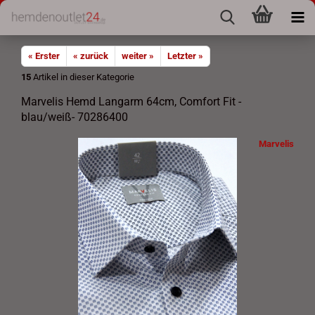
« Erster
« zurück
weiter »
Letzter »
15
Artikel in dieser Kategorie
Marvelis Hemd Langarm 64cm, Comfort Fit -
blau/weiß- 70286400
Marvelis