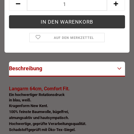
AUF DEN MERKZETTEL
Beschreibung
Langarm 64cm, Comfort Fit.
Ein hochwertiger Rotationsdruck
in blau, weiß.
Kragenform New Kent.
100% feinste Baumwolle, bügelfrei,
atmungsaktiv und hautsympatisch.
Hochwertige, geprüfte Verarbeitungsqualität.
Schadstoffgeprüft mit Öko-Tex-Siegel.