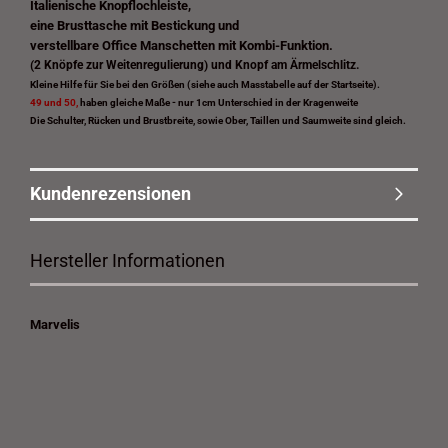
Italienische Knopflochleiste,
eine Brusttasche mit Bestickung und
verstellbare Office Manschetten mit Kombi-Funktion.
(2 Knöpfe zur Weitenregulierung) und Knopf am Ärmelschlitz.
Kleine Hilfe für Sie bei den Größen (siehe auch Masstabelle auf der Startseite).
49 und 50,
haben gleiche Maße - nur 1cm Unterschied in der Kragenweite
Die Schulter, Rücken und Brustbreite, sowie Ober, Taillen und Saumweite sind gleich.
Kundenrezensionen
Hersteller Informationen
Marvelis