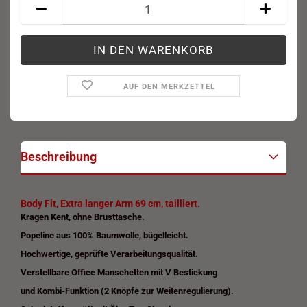
AUF DEN MERKZETTEL
Beschreibung
Body Fit, Extra langer Arm 69 cm, tailliert.
Kragen Kent, ohne Brusttasche.
Popeline aus 100% Baumwolle, bügelleicht.
Hochwertige, geprüfte Verarbeitungsqualität.
Verstellbare Office Manschetten mit V Bestickung
und Kombi-Funktion (2 Knöpfe zur Weitenregulierung)
.