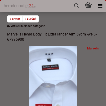
« Erster
« zurück
37
Artikel in dieser Kategorie
Marvelis Hemd Body Fit Extra langer Arm 69cm -weiß-
67996900
Marvelis