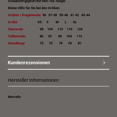
Schadstoffgeprüft mit Öko-Tex-Siegel.
Kleine Hilfe für Sie bei den Größen:
Größen / Kragenweite
36 37-38 39-40 41-42 43-44
Größe
XS S M L XL
Oberweite
98 104 110 116 124
Taillenweite
86 92 98 104 112
Hemdlänge
73 75 78 78 81
Kundenrezensionen
Hersteller Informationen
Marvelis