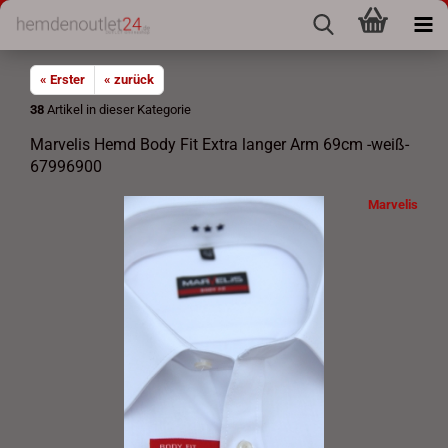
« Erster
« zurück
38
Artikel in dieser Kategorie
Marvelis Hemd Body Fit Extra langer Arm 69cm -weiß-
67996900
Marvelis