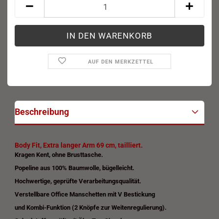
AUF DEN MERKZETTEL
Beschreibung
Body Fit, Extra langer Arm 69 cm, tailliert.
Kragen Kent, ohne Brusttasche.
Popeline aus 100% Baumwolle, bügelleicht.
Hochwertige, geprüfte Verarbeitungsqualität.
Verstellbare Office Manschetten mit V Bestickung
und Kombi-Funktion (2 Knöpfe zur Weitenregulierung)
.