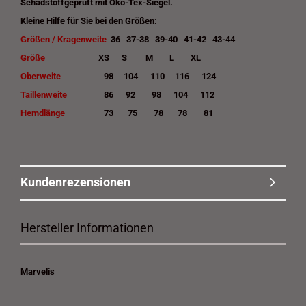
Schadstoffgeprüft mit Öko-Tex-Siegel.
Kleine Hilfe für Sie bei den Größen:
Größen / Kragenweite
36 37-38 39-40 41-42 43-44
Größe
XS S M L XL
Oberweite
98 104 110 116 124
Taillenweite
86 92 98 104 112
Hemdlänge
73 75 78 78 81
Kundenrezensionen
Hersteller Informationen
Marvelis