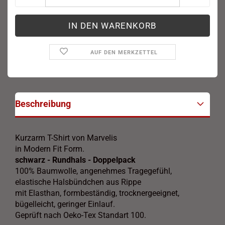
AUF DEN MERKZETTEL
Beschreibung
Kurzarm T-Shirt von Marvelis
in Modern Fit Form.
schwarz - Rundhals - Doppelpack
100% Baumwolle, angenehmes Tragegefühl,
elastische Halsbündchen aus Rippe
mit Elasthan, formbeständig, trocknergeeignet,
bügelleicht, geringer Einlauf.
Geprüft nach Oeko-Tex Standart 100.