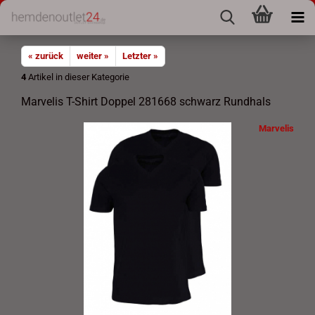
« zurück
weiter »
Letzter »
4
Artikel in dieser Kategorie
Marvelis T-Shirt Doppel 281668 schwarz Rundhals
Marvelis