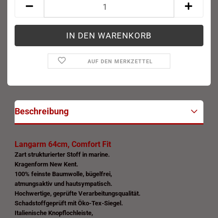
AUF DEN MERKZETTEL
Beschreibung
Langarm 64cm, Comfort Fit
Zart strukturierter Stoff in
marine.
Kragenform New Kent.
100% feinste Baumwolle, bügelfrei,
atmungsaktiv und hautsympatisch.
Hochwertige, geprüfte Verarbeitungsqualität.
Schadstoffgeprüft mit Öko-Tex-Siegel.
Italienische Knopflochleiste,