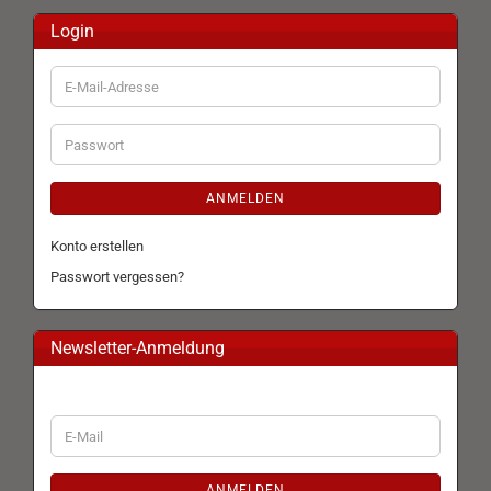
Login
E-
Mail-
Adresse
Passwort
ANMELDEN
Konto erstellen
Passwort vergessen?
Newsletter-Anmeldung
WEITER
E-
ZUR
Mail
NEWSLETTER-
ANMELDUNG
ANMELDEN