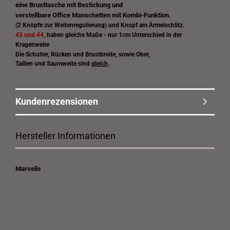
eine Brusttasche mit Bestickung und
verstellbare Office Manschetten mit Kombi-Funktion.
(2 Knöpfe zur Weitenregulierung) und Knopf am Ärmelschlitz.
43 und 44
,
haben gleiche Maße - nur 1cm Unterschied in der
Kragenweite
Die Schulter, Rücken und Brustbreite, sowie Ober,
Taillen und Saumweite sind
gleich
.
Kundenrezensionen
Hersteller Informationen
Marvelis