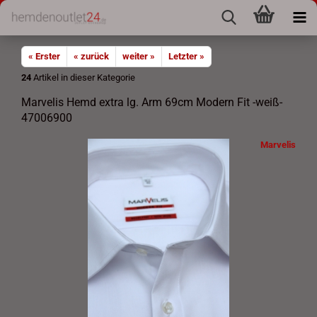
« Erster
« zurück
weiter »
Letzter »
24
Artikel in dieser Kategorie
Marvelis Hemd extra lg. Arm 69cm Modern Fit -weiß-
47006900
Marvelis