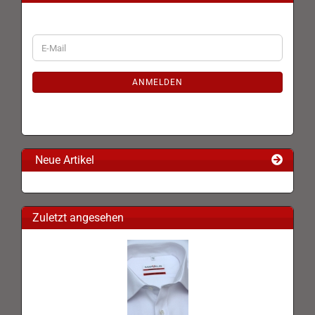
WEITER
E-
ZUR
Mail
NEWSLETTER-
ANMELDUNG
ANMELDEN
Neue Artikel
Zuletzt angesehen