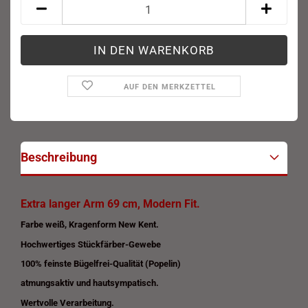
AUF DEN MERKZETTEL
Beschreibung
Extra langer Arm 69 cm, Modern Fit.
Farbe weiß, Kragenform New Kent.
Hochwertiges Stückfärber-Gewebe
100% feinste Bügelfrei-Qualität (Popelin)
atmungsaktiv und hautsympatisch.
Wertvolle Verarbeitung.