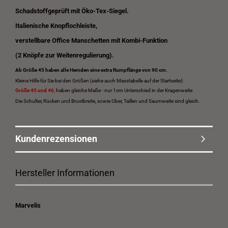
Schadstoffgeprüft mit Öko-Tex-Siegel.
Italienische Knopflochleiste,
verstellbare Office Manschetten mit Kombi-Funktion
(2 Knöpfe zur Weitenregulierung).
Ab Größe 45 haben alle Hemden eine extra Rumpflänge von 90 cm.
Kleine Hilfe für Sie bei den Größen (siehe auch Masstabelle auf der Startseite):
Größe 45 und 46
,
haben gleiche Maße - nur 1cm Unterschied in der Kragenweite
Die Schulter, Rücken und Brustbreite, sowie Ober, Taillen und Saumweite sind gleich.
Kundenrezensionen
Hersteller Informationen
Marvelis