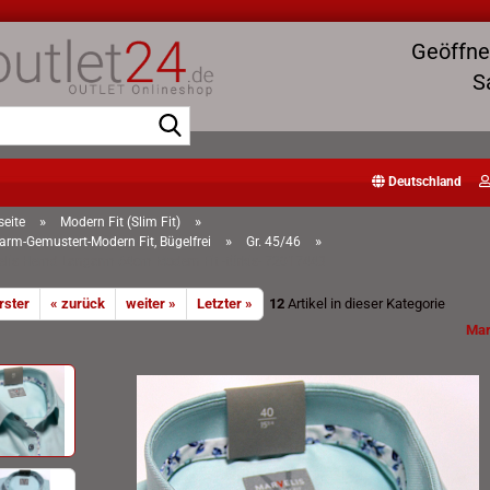
Geöffnet
S
Suche...
Deutschland
»
»
seite
Modern Fit (Slim Fit)
»
»
rm-Gemustert-Modern Fit, Bügelfrei
Gr. 45/46
elis Hemd Langarm 64cm Modern Fit -türkis- 72017443
rster
« zurück
weiter »
Letzter »
12
Artikel in dieser Kategorie
Mar