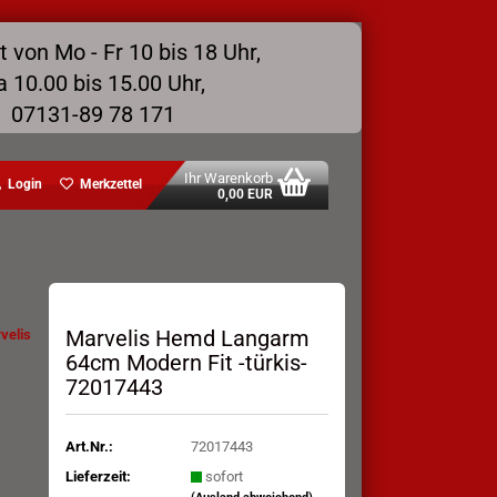
 von Mo - Fr 10 bis 18 Uhr,
a 10.00 bis 15.00 Uhr,
07131-89 78 171
Ihr Warenkorb
Login
Merkzettel
0,00 EUR
Marvelis Hemd Langarm
velis
64cm Modern Fit -türkis-
72017443
Art.Nr.:
72017443
Lieferzeit:
sofort