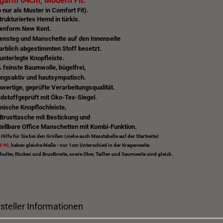
garm 64cm, Modern Fit.
 nur als Muster in Comfort Fit).
trukturiertes Hemd in türkis.
enform New Kent.
ensteg und Manschette auf den Innenseite
farblich abgestimmten Stoff besetzt.
unterlegte Knopfleiste.
 feinste Baumwolle, bügelfrei,
ngsaktiv und hautsympatisch.
wertige, geprüfte Verarbeitungsqualität.
dstoffgeprüft mit Öko-Tex-Siegel.
enische Knopflochleiste,
 Brusttasche mit Bestickung
und
tellbare Office Manschetten mit Kombi-Funktion.
 Hilfe für Sie bei den Größen (siehe auch Masstabelle auf der Startseite)
d 46,
haben gleiche Maße - nur 1cm Unterschied in der Kragenweite
hulter, Rücken und Brustbreite, sowie Ober, Taillen und Saumweite sind gleich.
steller Informationen