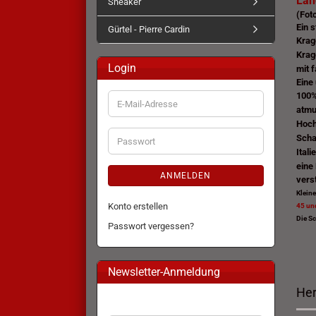
Lan
Sneaker
(Foto
Ein s
Gürtel - Pierre Cardin
Krag
Krag
Login
mit 
Eine 
100%
E-
atmu
Mail-
Hoch
Adresse
Scha
Passwort
Itali
eine
ANMELDEN
vers
Kleine
Konto erstellen
45 un
Die Sc
Passwort vergessen?
Newsletter-Anmeldung
Her