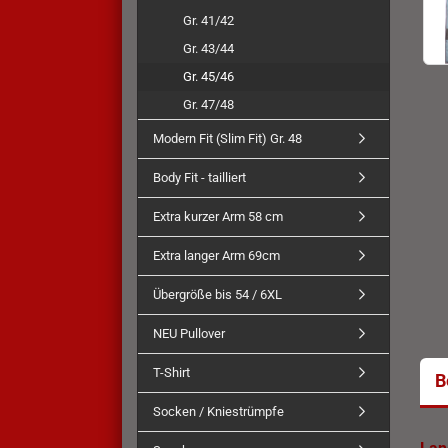
Gr. 41/42
Gr. 43/44
Gr. 45/46
Gr. 47/48
Modern Fit (Slim Fit) Gr. 48
Body Fit - tailliert
Extra kurzer Arm 58 cm
Extra langer Arm 69cm
Übergröße bis 54 / 6XL
NEU Pullover
T-Shirt
B
Socken / Kniestrümpfe