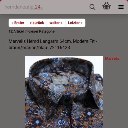
« Erster
« zurück
weiter »
Letzter »
12
Artikel in dieser Kategorie
Marvelis Hemd Langarm 64cm, Modern Fit -
braun/marine/blau- 72116428
Marvelis