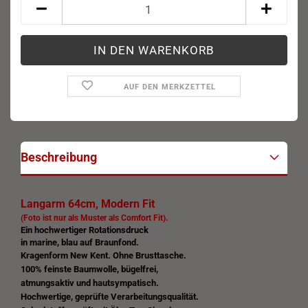
AUF DEN MERKZETTEL
Beschreibung
Langarm 64cm, Modern Fit
(Foto ist nur als Muster als Comfort Fit).
Ein hochwertiger Rotationsdruck
in marine, blau auf Braunfond.
Kragenform New Kent. Ohne Brusttasche.
100% feinste Baumwolle, bügelfrei,
atmungsaktiv und hautsympatisch.
Hochwertige, geprüfte Verarbeitungsqualität.