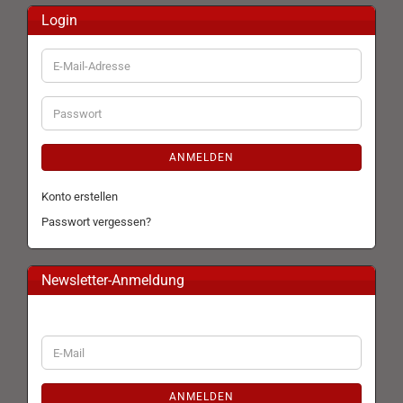
Login
E-
Mail-
Adresse
Passwort
ANMELDEN
Konto erstellen
Passwort vergessen?
Newsletter-Anmeldung
WEITER
E-
ZUR
Mail
NEWSLETTER-
ANMELDUNG
ANMELDEN