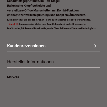
Schadstoffgeprüft mit Öko-Tex-Siegel.
Italienische Knopflochleiste und
verstellbare Office Manschetten mit Kombi-Funktion.
(2 Knöpfe zur Weitenregulierung) und Knopf am Ärmelschlitz.
Kleine Hilfe für Sie bei den Größen (siehe auch Masstabelle auf der Startseite).
45 und 46,
haben gleiche Maße - nur 1cm Unterschied in der Kragenweite
Die Schulter, Rücken und Brustbreite, sowie Ober, Taillen und Saumweite sind gleich.
Kundenrezensionen
Hersteller Informationen
Marvelis