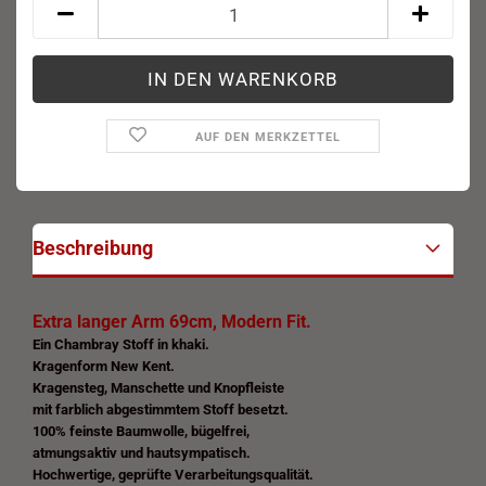
AUF DEN MERKZETTEL
Beschreibung
Extra langer Arm 69cm, Modern Fit.
Ein Chambray Stoff in
khaki.
Kragenform New Kent.
Kragensteg, Manschette
und Knopfleiste
mit farblich abgestimmtem
Stoff b
e
setzt.
100% feinste Baumwolle, bügelfrei,
atmungsaktiv und hautsympatisch.
Hochwertige, geprüfte Verarbeitungsqualität.