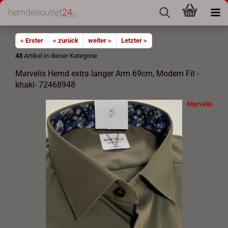
« Erster
« zurück
weiter »
Letzter »
43
Artikel in dieser Kategorie
Marvelis Hemd extra langer Arm 69cm, Modern Fit -
khaki- 72468948
Marvelis