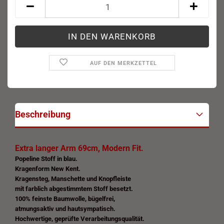
AUF DEN MERKZETTEL
Beschreibung
Extra langer Arm 69cm, Modern Fit.
Popeline Stoff in
blau.
Kragenform New Kent.
Kragensteg, Manschette
und Knopfleiste
mit farblich abgestimmtem
Stoff b
e
setzt.
100% feinste Baumwolle, bügelfrei,
atmungsaktiv und hautsympatisch.
Hochwertige, geprüfte Verarbeitungsqualität.