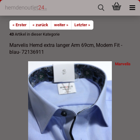
« Erster
« zurück
weiter »
Letzter »
43
Artikel in dieser Kategorie
Marvelis Hemd extra langer Arm 69cm, Modern Fit -
blau- 72136911
Marvelis