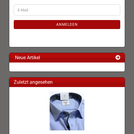
WEITER
E-
ZUR
Mail
NEWSLETTER-
ANMELDUNG
ANMELDEN
Neue Artikel
Zuletzt angesehen