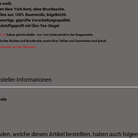
e weiß.
en New York Kent, ohne Brusttasche.
line aus 100% Baumwolle, bügelleicht.
wertige, geprüfte Verarbeitungsqualität.
dstoffgeprüft mit Öko-Tex-Siegel.
d 42
,
haben gleiche Maße - nur 1cm Unterschied in der Kragenweite.
hulter, Rücken und Brustbreite, sowie Ober, Taillen und Saumweite sind gleich.
berater auf der Startseite.
steller Informationen
elis
den, welche diesen Artikel bestellten, haben auch folgen