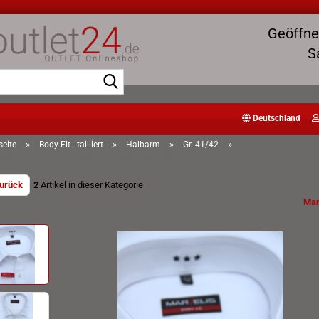
Geöffnet
S
Suche...
Deutschland
»
»
»
»
seite
Body Fit - tailliert
Halbarm
Gr. 41/42
elis Hemd Halbarm, Body Fit -weiß- 67991200
zurück
2
Artikel in dieser Kategorie
Mar