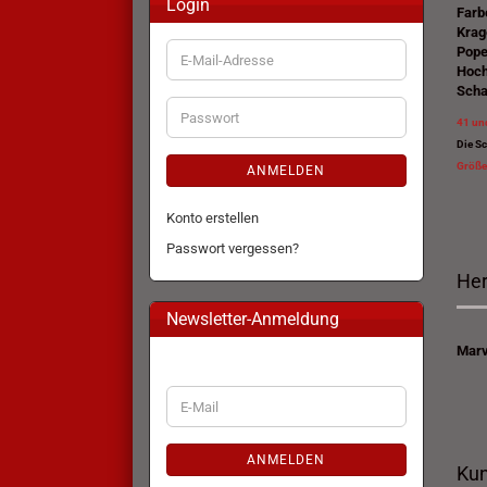
Login
Farb
Krag
Pope
E-
Hoch
Mail-
Scha
Adresse
Passwort
41 un
Die Sc
Größen
ANMELDEN
Konto erstellen
Passwort vergessen?
Her
Newsletter-Anmeldung
Marv
WEITER
E-
ZUR
Mail
NEWSLETTER-
ANMELDUNG
ANMELDEN
Kun