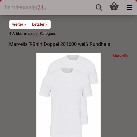
weiter »
Letzter »
4
Artikel in dieser Kategorie
Marvelis T-Shirt Doppel 281600 weiß Rundhals
Marvelis