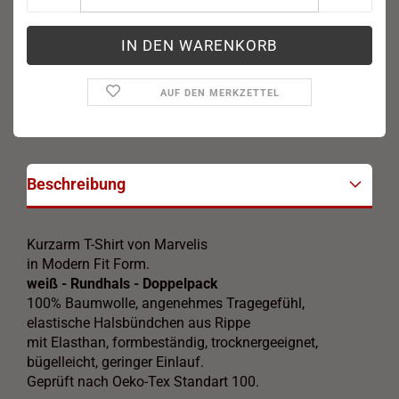
AUF DEN MERKZETTEL
Beschreibung
Kurzarm T-Shirt von Marvelis
in Modern Fit Form.
weiß - Rundhals - Doppelpack
100% Baumwolle, angenehmes Tragegefühl,
elastische Halsbündchen aus Rippe
mit Elasthan, formbeständig, trocknergeeignet,
bügelleicht, geringer Einlauf.
Geprüft nach Oeko-Tex Standart 100.