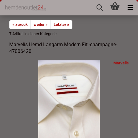
« zurück
weiter »
Letzter »
7
Artikel in dieser Kategorie
Marvelis Hemd Langarm Modern Fit -champagne-
47006420
Marvelis