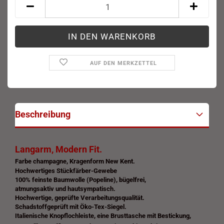
AUF DEN MERKZETTEL
Beschreibung
Langarm, Modern Fit.
Farbe champagne, Kragenform New Kent.
Hochwertiges Stückfärber-Gewebe
100% feinste Baumwolle (Popeline), bügelfrei,
atmungsaktiv und hautsympatisch.
Hochwertige, geprüfte Verarbeitungsqualität.
Schadstoffgeprüft mit Öko-Tex-Siegel.
Italienische Knopflochleiste, eine Brusttasche mit Bestickung,